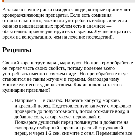
А также в группе риска находятся люди, которые принимают
кроверазжижающие препараты. Если есть сомнения
относительно того, можно ли употреблять имбирь или если
одна из вышеназванных проблем есть в анамнезе —
обязательно проконсультируйтесь с врачом. Лучше потратить
время на консультацию, чем на лечение последствий.
Рецепты
Свежий корень трут, варят, маринуют. Но при термообработке
он теряет часть своих свойств, потому полезнее всего
употреблять именно в свежем виде . Но при обработке вкус
становится не таким жгучим и горьким, благодаря чему
многие едят его с удовольствием. Как использовать его в
кулинарии правильно?
Например — в салатах. Нарезать капусту, морковь
и красный перец. Подготовленную капусту с морковью
проварить до полуготовности, потом отожмите воду, и
добавьте соль, сахар, уксус, перемешайте.
Поджарьте душистый перец полминуты и добавите на
сковороду имбирный корень и красный стручковый
перец, и через 1-2 сек. снимите с огня. Перемешайте все