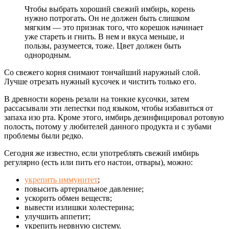
Чтобы выбрать хороший свежий имбирь, корень
нужно потрогать. Он не должен быть слишком
мягким — это признак того, что корешок начинает
уже стареть и гнить. В нем и вкуса меньше, и
пользы, разумеется, тоже. Цвет должен быть
однородным.
Со свежего корня снимают тончайший наружный слой.
Лучше отрезать нужный кусочек и чистить только его.
В древности корень резали на тонкие кусочки, затем
рассасывали эти лепестки под языком, чтобы избавиться от
запаха изо рта. Кроме этого, имбирь дезинфицировал ротовую
полость, потому у любителей данного продукта и с зубами
проблемы были редко.
Сегодня же известно, если употреблять свежий имбирь
регулярно (есть или пить его настои, отвары), можно:
укрепить иммунитет
;
повысить артериальное давление;
ускорить обмен веществ;
вывести излишки холестерина;
улучшить аппетит;
укрепить нервную систему.