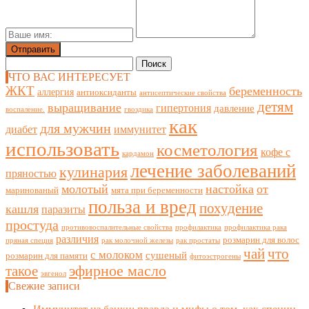
Найти:
ЧТО ВАС ИНТЕРЕСУЕТ
ЖКТ
беременность
аллергия
антиоксиданты
антисептические свойства
детям
выращивание
гипертония
давление
воспаление.
гвоздика
как
для мужчин
диабет
иммунитет
использовать
косметология
кофе с
кардамон
лечение заболеваний
кулинария
пряностью
молотый
настойка
от
маринованый
мята при беременности
польза и вред
похудение
кашля
паразиты
простуда
противовоспалительные свойства
профилактика
профилактика рака
различия
розмарин для волос
пряная специя
рак молочной железы
рак простаты
чай
что
с молоком
сушеный
розмарин для памяти
фитоэстрогены
такое
эфирное масло
эвгенол
Свежие записи