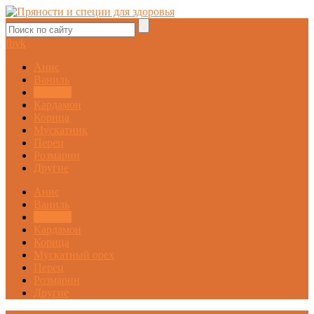
fb
vk
Анис
Ваниль
Имбирь
Кардамон
Корица
Мускатник
Перец
Розмарин
Другие
Анис
Ваниль
Имбирь
Кардамон
Корица
Мускатный орех
Перец
Розмарин
Другие