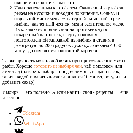
овощи и охладите. Салат готов.
Или с запеченным картофелем. Очищеный картофель
режем на кусочки и доводим до кипения. Солим. В
отдельной миске мешаем натертый на мелкой терке
имбирь, давленный чеснок, мед и растительное масло.
Выкладываем в один слой на противень чуть
отваренный картофель, сверху поливаем
подготовленной заправкой из имбиря и ставим в
разогретую до 200 градусов духовку. Запекаем 40-50
минут до появления золотистой корочки.
Также пряность можно добавлять при приготовлении мяса и
рыбы. Хорошо
готовить из имбиря чай
, чай с молоком или
лимонад (натереть имбирь и цедру лимона, выдавить сок,
залить водой и варить после закипания 10 минут, остудить и
добавить сахар).
Имбирь — это полезно. А если найти «свои» рецепты — еще
и вкусно.
Telegram
WhatsApp