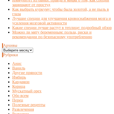
Иммунитет из банки: правда и мифы о том, как специи
защищают от простуд
Как выбрать куркуму: чтобы была золотой, а не пыль в
глаза
Лучшие специи для улучшения кровоснабжения мозга и
усиления мозговой активности
Какие специи лучше растут в теплице: подробный обзор
Можно ли мяту беременным: польза, риски и
рекомендации по безопасному употреблению
Архивы
Архивы
Рубрики
Анис
Ваниль
Другие пряности
Имбирь
Кардамон
Корица
Мускатный орех
Обо всем
Перец
Полезные рецепты
Развлечения
Розмарин